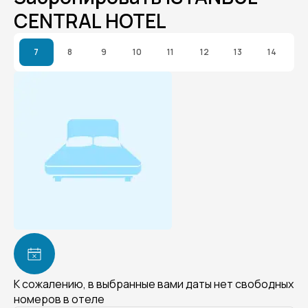
CENTRAL HOTEL
7
8
9
10
11
12
13
14
К сожалению, в выбранные вами даты нет свободных
номеров в отеле