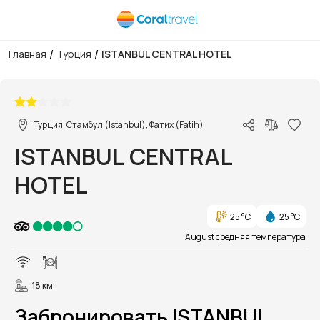
/
/
Главная
Турция
ISTANBUL CENTRAL HOTEL
1/33
Турция, Стамбул (Istanbul), Фатих (Fatih)
ISTANBUL CENTRAL
HOTEL
25 °C
25 °C
August средняя температура
18 км
Забронировать ISTANBUL