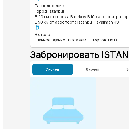
Расположение
Город
:
Istanbul
В 20 км от города Bakirkoy. В 10 км от центра гор
В 50 км от аэропорта Istanbul Havalimanı-IST
В отеле
Главное Здание: 1 (этажей: 1, лифтов: Нет)
Забронировать ISTA
7 ночей
8 ночей
9