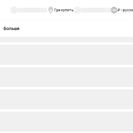
Где купить
₽
-
русс
Больше