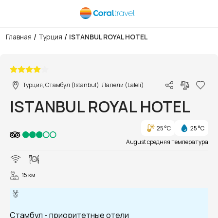
/
/
Главная
Турция
ISTANBUL ROYAL HOTEL
1/8
Турция, Стамбул (Istanbul), Лалели (Laleli)
ISTANBUL ROYAL HOTEL
25 °C
25 °C
August средняя температура
15 км
Стамбул - приоритетные отели