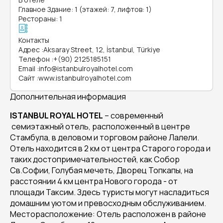
Главное Здание: 1 (этажей: 7, лифтов: 1)
Рестораны: 1
Контакты
Адрес
:
Aksaray Street, 12, İstanbul, Türkiye
Телефон
:
+(90) 2125185151
Email
:
info@istanbulroyalhotel.com
Сайт
:
www.istanbulroyalhotel.com
Дополнительная информация
ISTANBUL ROYAL HOTEL
– cовременный
семиэтажный отель, расположенный в центре
Стамбула, в деловом и торговом районе Лалели.
Отель находится в 2 км от центра Старого города и
таких достопримечательностей, как Собор
Св.Софии, Голубая мечеть, Дворец Топкапы, на
расстоянии 4 км центра Нового города - от
площади Таксим. Здесь туристы могут насладиться
домашним уютом и превосходным обслуживанием.
Месторасположение: Отель расположен в районе