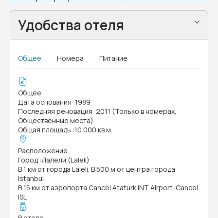
Удобства отеля
Общее
Номера
Питание
Общее
Дата основания
:
1989
Последняя реновация
:
2011 (Только в номерах,
Общественные места)
Общая площадь
:
10 000 кв.м.
Расположение
Город
:
Лалели (Laleli)
В 1 км от города Laleli. В 500 м от центра города
Istanbul
В 15 км от аэропорта Cancel Ataturk INT Airport-Cancel
ISL
В отеле