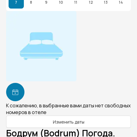
7
8
9
10
11
12
13
14
К сожалению, в выбранные вами даты нет свободных
номеров в отеле
Изменить даты
Бодрум (Bodrum) Погода.