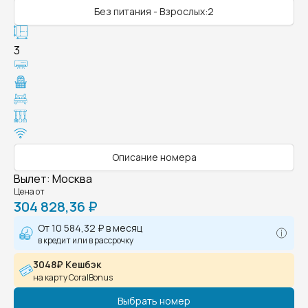
Без питания - Взрослых:2
3
Описание номера
Вылет
:
Москва
Цена от
304 828,36 ₽
От
10 584,32 ₽
в месяц
в кредит или в рассрочку
3048₽ Кешбэк
на карту CoralBonus
Выбрать номер