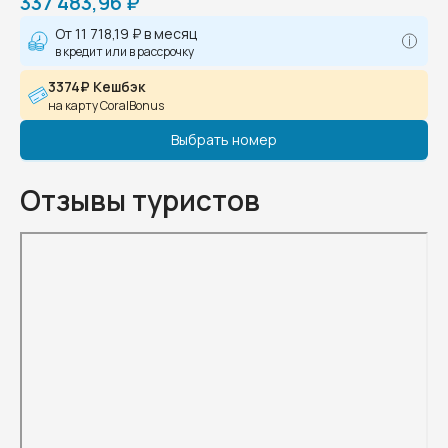
337 483,96 ₽
От
11 718,19 ₽
в месяц
в кредит или в рассрочку
3374₽ Кешбэк
на карту CoralBonus
Выбрать номер
Отзывы туристов