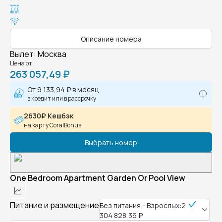
Описание номера
Вылет
:
Москва
Цена от
263 057,49 ₽
От
9 133,94 ₽
в месяц
в кредит или в рассрочку
2630₽ Кешбэк
на карту CoralBonus
Выбрать номер
One Bedroom Apartment Garden Or Pool View
Питание и размещение
Без питания - Взрослых:2
304 828,36 ₽