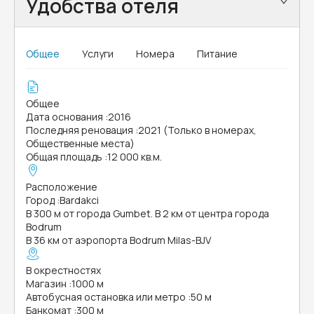
Удобства отеля
Общее
Услуги
Номера
Питание
Общее
Дата основания
:
2016
Последняя реновация
:
2021 (Только в номерах,
Общественные места)
Общая площадь
:
12 000 кв.м.
Расположение
Город
:
Bardakci
В 300 м от города Gumbet. В 2 км от центра города
Bodrum
В 36 км от аэропорта Bodrum Milas-BJV
В окрестностях
Магазин
:
1000 м
Автобусная остановка или метро
:
50 м
Банкомат
:
300 м