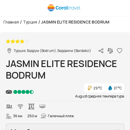
/
/
Главная
Турция
JASMIN ELITE RESIDENCE BODRUM
1/66
Турция, Бодрум (Bodrum), Бардакчи (Bardakci)
JASMIN ELITE RESIDENCE
BODRUM
29 °C
27 °C
August средняя температура
36 км
250 м
Галечный пляж