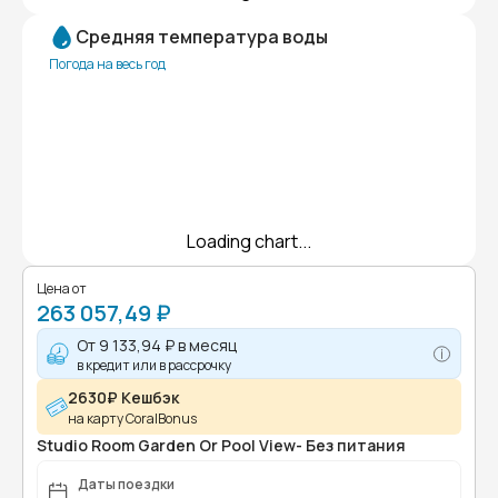
Средняя температура воды
Погода на весь год
Loading chart...
Цена от
263 057,49 ₽
От
9 133,94 ₽
в месяц
в кредит или в рассрочку
2630₽ Кешбэк
на карту CoralBonus
Studio Room Garden Or Pool View- Без питания
Даты поездки