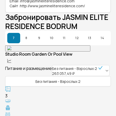
Email
:
info@jasmineliteresidence.com
Сайт
:
http://www.jasmineliteresidence.com/
Забронировать JASMIN ELITE
RESIDENCE BODRUM
7
8
9
10
11
12
13
14
Studio Room Garden Or Pool View
Питание и размещение
Без питания - Взрослых:2
263 057,49 ₽
Без питания - Взрослых:2
3