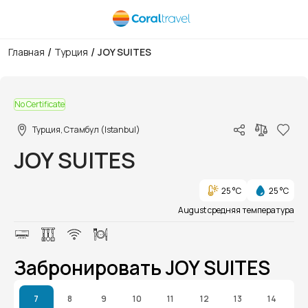
/
/
Главная
Турция
JOY SUITES
1/1
No Certificate
Турция, Стамбул (Istanbul)
JOY SUITES
25 °C
25 °C
August средняя температура
Забронировать JOY SUITES
7
8
9
10
11
12
13
14