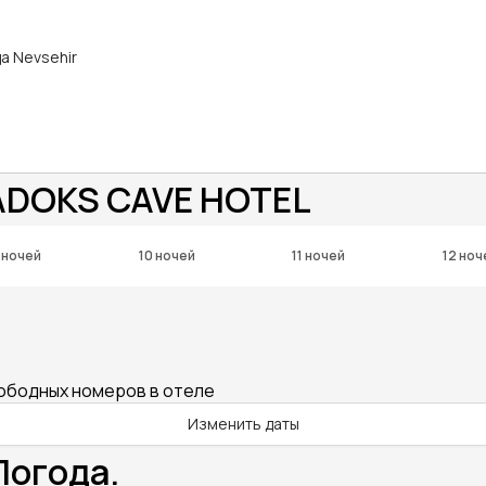
да Nevsehir
ADOKS CAVE HOTEL
 ночей
10 ночей
11 ночей
12 ноч
вободных номеров в отеле
Изменить даты
Погода.