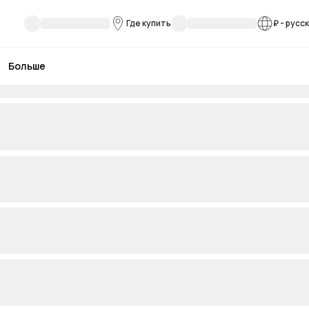
Где купить
₽
-
русс
Больше