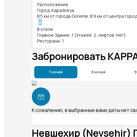
Расположение
Город
:
Kapadokya
В 5 км от города Goreme. В 9 км от центра горо
В отеле
Главное Здание: 1 (этажей: 2, лифтов: Нет)
Рестораны: 1
Забронировать KAPP
7 ночей
8 ночей
9
К сожалению, в выбранные вами даты нет с
Невшехир (Nevsehir) 