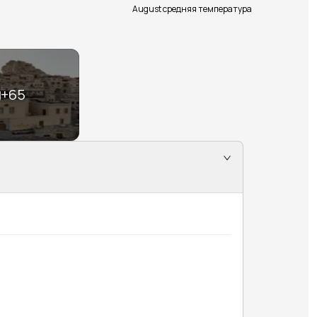
August средняя температура
+
65