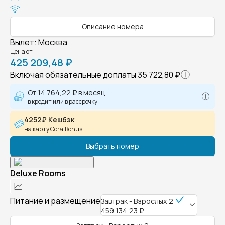
Описание номера
Вылет
:
Москва
Цена от
425 209,48 ₽
Включая обязательные доплаты
35 722,80 ₽
От
14 764,22 ₽
в месяц
в кредит или в рассрочку
4252₽ Кешбэк
на карту CoralBonus
Выбрать номер
Deluxe Rooms
Питание и размещение
Завтрак - Взрослых:2
459 134,23 ₽