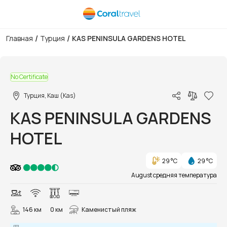
/
/
Главная
Турция
KAS PENINSULA GARDENS HOTEL
1/91
No Certificate
Турция, Каш (Kas)
KAS PENINSULA GARDENS
HOTEL
29 °C
29 °C
August средняя температура
146 км
0 км
Каменистый пляж