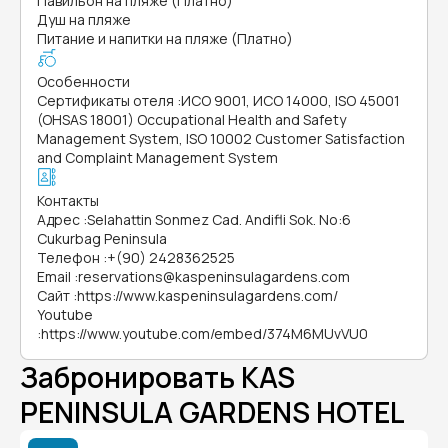
Павильон на пляже (Платно)
Душ на пляже
Питание и напитки на пляже (Платно)
Особенности
Сертификаты отеля
:
ИСО 9001, ИСО 14000, ISO 45001
(OHSAS 18001) Occupational Health and Safety
Management System, ISO 10002 Customer Satisfaction
and Complaint Management System
Контакты
Адрес
:
Selahattin Sonmez Cad. Andifli Sok. No:6
Cukurbag Peninsula
Телефон
:
+(90) 2428362525
Email
:
reservations@kaspeninsulagardens.com
Сайт
:
https://www.kaspeninsulagardens.com/
Youtube
:
https://www.youtube.com/embed/374M6MUvVU0
Забронировать KAS
PENINSULA GARDENS HOTEL