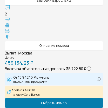
Завтрак - Взрослых:2
2
Описание номера
Вылет
:
Москва
Цена от
459 134,23 ₽
Включая обязательные доплаты
35 722,80 ₽
От
15 942,16 ₽
в месяц
в кредит или в рассрочку
4591₽ Кешбэк
на карту CoralBonus
Выбрать номер