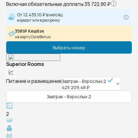
Включая обязательные доплаты
35 722,80 ₽
От
12 435,10 ₽
в месяц
в кредит или в рассрочку
3581₽ Кешбэк
на карту CoralBonus
Выбрать номер
Superior Rooms
Питание и размещение
Завтрак - Взрослых:2
425 209,48 ₽
Завтрак - Взрослых:2
2