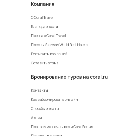
Компания
О Coral Travel
Благодарности
Пресса о Coral Travel
Премия Starway World Best Hotels
Реквизиты компаний
Оставить отзыв
Бронирование туров на coral.ru
Контакты
Как забронировать онлайн
Способы оплаты
Акции
Программа лояльности CoralBonus
Подарочные карты