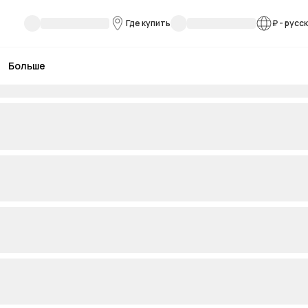
Где купить
₽
-
русс
Больше