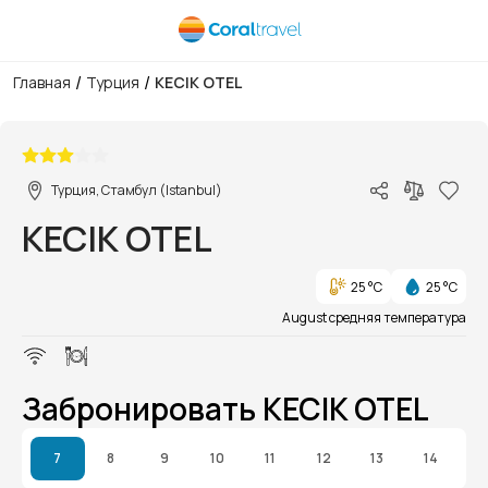
/
/
Главная
Турция
KECIK OTEL
1/1
Турция, Стамбул (Istanbul)
KECIK OTEL
25 °C
25 °C
August средняя температура
Забронировать KECIK OTEL
7
8
9
10
11
12
13
14