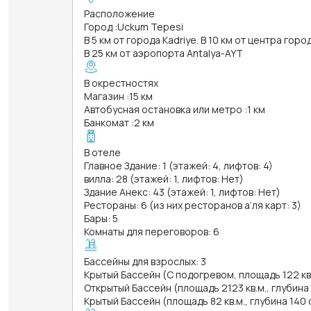
Расположение
Город
:
Uckum Tepesi
В 5 км от города Kadriye. В 10 км от центра горо
В 25 км от аэропорта Antalya-AYT
В окрестностях
Магазин
:
15 км
Автобусная остановка или метро
:
1 км
Банкомат
:
2 км
В отеле
Главное Здание: 1 (этажей: 4, лифтов: 4)
вилла: 28 (этажей: 1, лифтов: Нет)
Здание Анекс: 43 (этажей: 1, лифтов: Нет)
Рестораны: 6 (из них ресторанов а’ля карт: 3)
Бары: 5
Комнаты для переговоров: 6
Бассейны для взрослых: 3
Крытый Бассейн (С подогревом, площадь 122 кв.
Открытый Бассейн (площадь 2123 кв.м., глубина
Крытый Бассейн (площадь 82 кв.м., глубина 140 