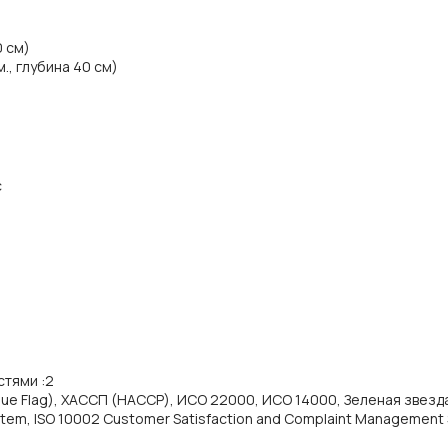
0 см)
., глубина 40 см)
с
стями
:
2
lue Flag), ХАССП (HACCP), ИСО 22000, ИСО 14000, Зеленая звезда 
tem, ISO 10002 Customer Satisfaction and Complaint Management 