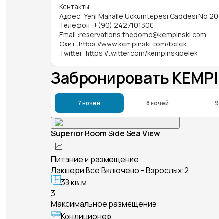
Контакты
Адрес
:
Yeni Mahalle Uckumtepesi Caddesi No 20-
Телефон
:
+(90) 2427101300
Email
:
reservations.thedome@kempinski.com
Сайт
:
https://www.kempinski.com/belek
Twitter
:
https://twitter.com/kempinskibelek
Забронировать KEMPI
7 ночей
8 ночей
9
Superior Room Side Sea View
Питание и размещение
Лакшери Все Включено - Взрослых:2
38 кв.м.
3
Максимальное размещение
Кондиционер