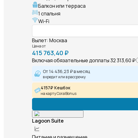
Балкон или терраса
1 спальня
Wi-Fi
Вылет
:
Москва
Цена от
415 763,40 ₽
Включая обязательные доплаты
32 313,60 ₽
От
14 436,23 ₽
в месяц
в кредит или в рассрочку
4157₽ Кешбэк
на карту CoralBonus
Lagoon Suite
Питание и размещение