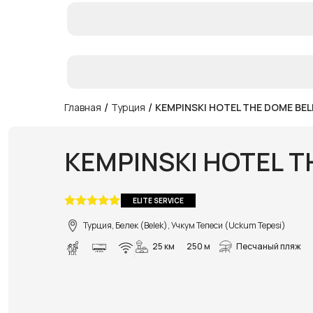
/
/
Главная
Турция
KEMPINSKI HOTEL THE DOME BEL
KEMPINSKI HOTEL T
ELITE SERVICE
Турция, Белек (Belek), Учкум Тепеси (Uckum Tepesi)
25 км
250 м
Песчаный пляж