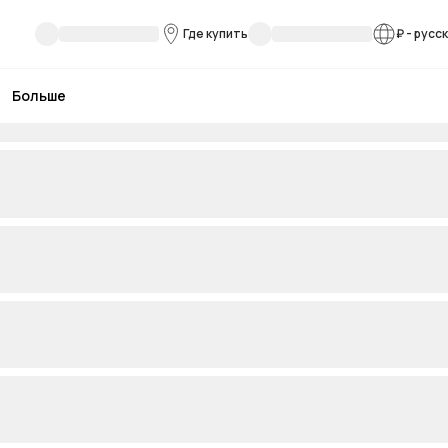
Где купить
₽
-
русс
Больше