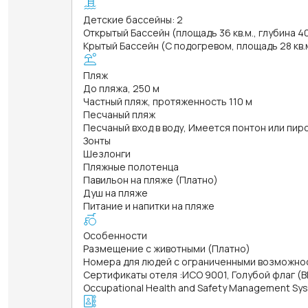
Детские бассейны: 2
Открытый Бассейн (площадь 36 кв.м., глубина 4
Крытый Бассейн (С подогревом, площадь 28 кв.м
Пляж
До пляжа, 250 м
Частный пляж, протяженность 110 м
Песчаный пляж
Песчаный вход в воду, Имеется понтон или пир
Зонты
Шезлонги
Пляжные полотенца
Павильон на пляже (Платно)
Душ на пляже
Питание и напитки на пляже
Особенности
Размещение с животными (Платно)
Номера для людей с ограниченными возможно
Сертификаты отеля
:
ИСО 9001, Голубой флаг (B
Occupational Health and Safety Management Sys