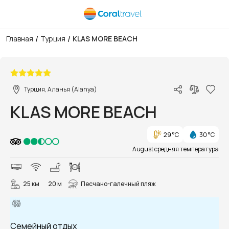
/
/
Главная
Турция
KLAS MORE BEACH
1/55
Турция, Аланья (Alanya)
KLAS MORE BEACH
29 °C
30 °C
August средняя температура
25 км
20 м
Песчано-галечный пляж
Семейный отдых