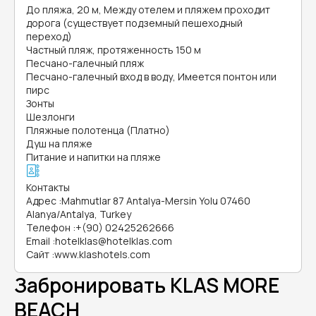
До пляжа, 20 м, Между отелем и пляжем проходит
дорога (существует подземный пешеходный
переход)
Частный пляж, протяженность 150 м
Песчано-галечный пляж
Песчано-галечный вход в воду, Имеется понтон или
пирс
Зонты
Шезлонги
Пляжные полотенца (Платно)
Душ на пляже
Питание и напитки на пляже
Контакты
Адрес
:
Mahmutlar 87 Antalya-Mersin Yolu 07460
Alanya/Antalya, Turkey
Телефон
:
+(90) 02425262666
Email
:
hotelklas@hotelklas.com
Сайт
:
www.klashotels.com
Забронировать KLAS MORE
BEACH