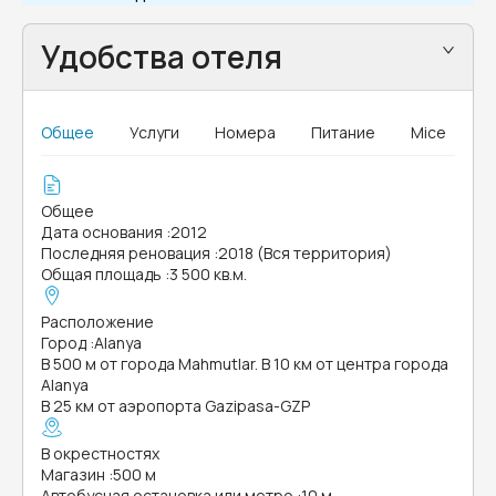
Удобства отеля
Общее
Услуги
Номера
Питание
Mice
Общее
Дата основания
:
2012
Последняя реновация
:
2018 (Вся территория)
Общая площадь
:
3 500 кв.м.
Расположение
Город
:
Alanya
В 500 м от города Mahmutlar. В 10 км от центра города
Alanya
В 25 км от аэропорта Gazipasa-GZP
В окрестностях
Магазин
:
500 м
Автобусная остановка или метро
:
10 м