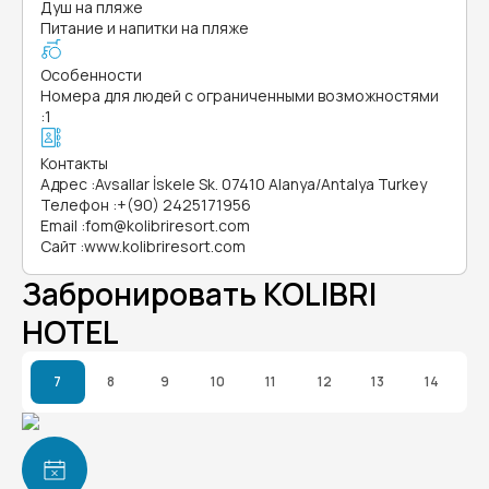
Душ на пляже
Питание и напитки на пляже
Особенности
Номера для людей с ограниченными возможностями
:
1
Контакты
Адрес
:
Avsallar İskele Sk. 07410 Alanya/Antalya Turkey
Телефон
:
+(90) 2425171956
Email
:
fom@kolibriresort.com
Сайт
:
www.kolibriresort.com
Забронировать KOLIBRI
HOTEL
7
8
9
10
11
12
13
14