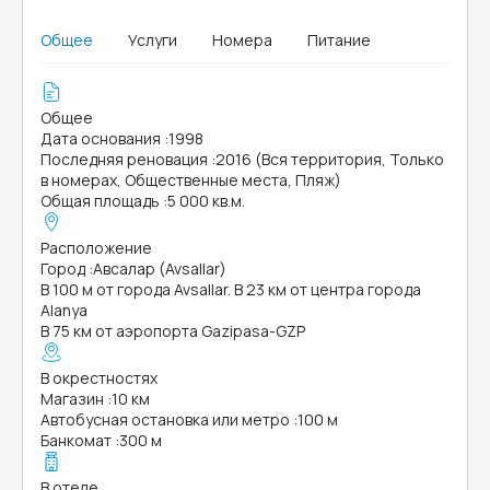
Общее
Услуги
Номера
Питание
Общее
Дата основания
:
1998
Последняя реновация
:
2016 (Вся территория, Только
в номерах, Общественные места, Пляж)
Общая площадь
:
5 000 кв.м.
Расположение
Город
:
Авсалар (Avsallar)
В 100 м от города Avsallar. В 23 км от центра города
Alanya
В 75 км от аэропорта Gazipasa-GZP
В окрестностях
Магазин
:
10 км
Автобусная остановка или метро
:
100 м
Банкомат
:
300 м
В отеле