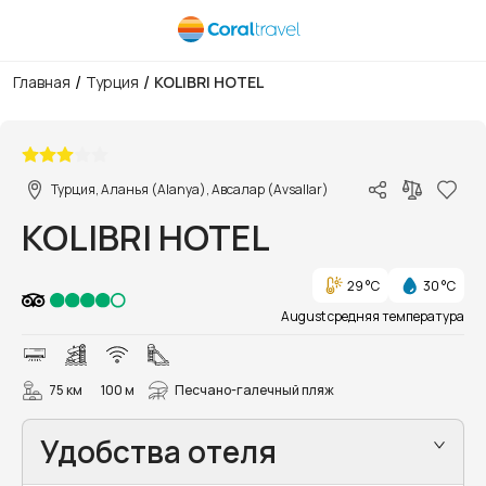
/
/
Главная
Турция
KOLIBRI HOTEL
1/44
Турция, Аланья (Alanya), Авсалар (Avsallar)
KOLIBRI HOTEL
29 °C
30 °C
August средняя температура
75 км
100 м
Песчано-галечный пляж
Удобства отеля