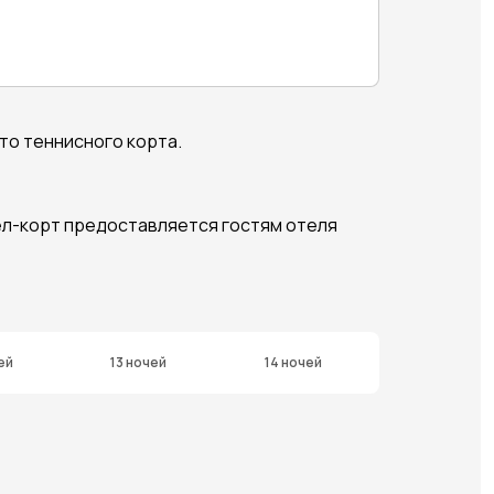
то теннисного корта.
ел-корт предоставляется гостям отеля
ей
13 ночей
14 ночей