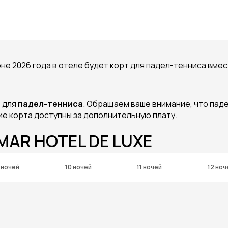
не 2026 года в отеле будет корт для падел-тенниса вмес
т для
падел-тенниса
. Обращаем ваше внимание, что пад
е корта доступны за дополнительную плату.
MAR HOTEL DE LUXE
 ночей
10 ночей
11 ночей
12 ноч