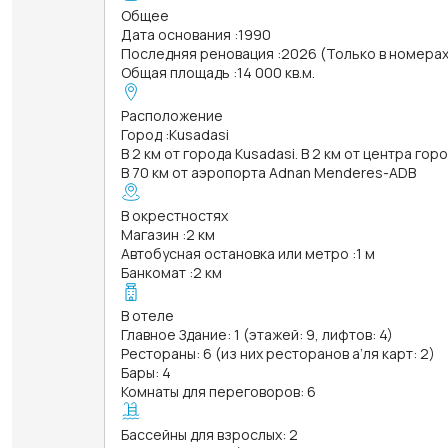
Общее
Дата основания
:
1990
Последняя реновация
:
2026 (Только в номера
Общая площадь
:
14 000 кв.м.
Расположение
Город
:
Kusadasi
В 2 км от города Kusadasi. В 2 км от центра гор
В 70 км от аэропорта Adnan Menderes-ADB
В окрестностях
Магазин
:
2 км
Автобусная остановка или метро
:
1 м
Банкомат
:
2 км
В отеле
Главное Здание: 1 (этажей: 9, лифтов: 4)
Рестораны: 6 (из них ресторанов а’ля карт: 2)
Бары: 4
Комнаты для переговоров: 6
Бассейны для взрослых: 2