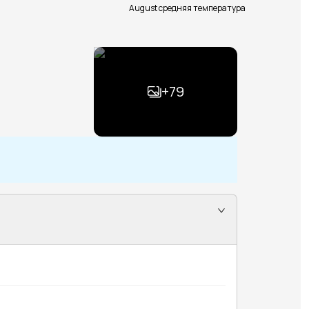
August средняя температура
+
79