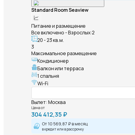
Standard Room Seaview
Питание и размещение
Все включено - Взрослых:2
20 - 23 кв.м.
3
Максимальное размещение
Кондиционер
Балкон или терраса
1 спальня
Wi-Fi
Вылет
:
Москва
Цена от
304 412,35 ₽
От
10 569,87 ₽
в месяц
в кредит или в рассрочку