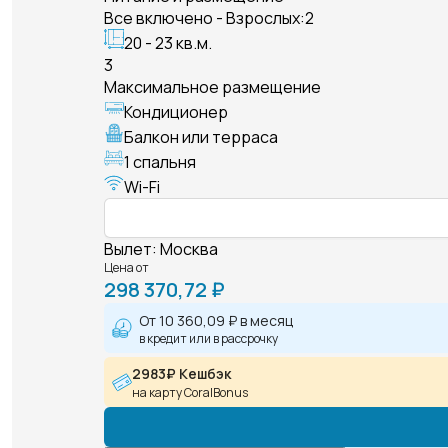
Все включено - Взрослых:2
20 - 23 кв.м.
3
Максимальное размещение
Кондиционер
Балкон или терраса
1 спальня
Wi-Fi
Вылет
:
Москва
Цена от
298 370,72 ₽
От
10 360,09 ₽
в месяц
в кредит или в рассрочку
2983₽ Кешбэк
на карту CoralBonus