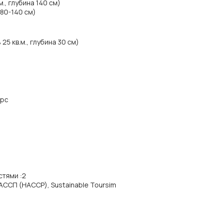
., глубина 140 см)
 80-140 см)
5 кв.м., глубина 30 см)
ирс
стями
:
2
 ХАССП (HACCP), Sustainable Toursim