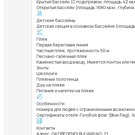
Крытый Бассейн (С подогревом, площадь 42 кв.м
Открытый Бассейн (площадь 1680 кв.м., глубина
Детские бассейны
Детская секция в основном бассейне (площадь 2
Пляж
Первая береговая линия
Частный пляж, протяженность 50 м
Песчано-галечный пляж
Каменистый вход в воду, Имеется понтон или п
Зонты
Шезлонги
Пляжные полотенца
Душ на пляже
Питание и напитки на пляже
Особенности
Номера для людей с ограниченными возможно
Сертификаты отеля
:
Голубой флаг (Blue Flag),
Контакты
Адрес
:
GAZIBEGENDI BULVARI NO: 21