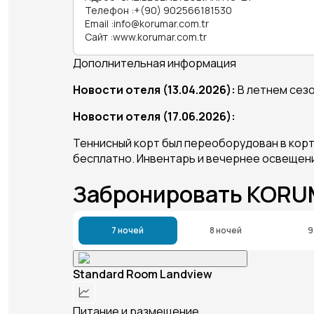
Телефон
:
+(90) 902566181530
Email
:
info@korumar.com.tr
Сайт
:
www.korumar.com.tr
Дополнительная информация
Новости отеля (13.04.2026):
В летнем сезо
Новости отеля (17.06.2026):
Теннисный корт был переоборудован в кор
бесплатно. Инвентарь и вечернее освещени
Забронировать KORU
7 ночей
8 ночей
9
Standard Room Landview
Питание и размещение