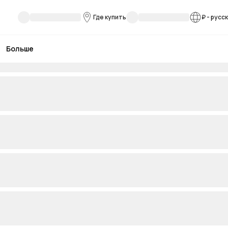
Где купить
₽
-
русс
Больше