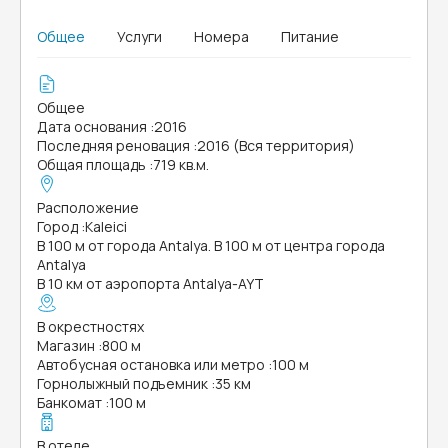
Общее
Услуги
Номера
Питание
Общее
Дата основания
:
2016
Последняя реновация
:
2016 (Вся территория)
Общая площадь
:
719 кв.м.
Расположение
Город
:
Kaleici
В 100 м от города Antalya. В 100 м от центра города
Antalya
В 10 км от аэропорта Antalya-AYT
В окрестностях
Магазин
:
800 м
Автобусная остановка или метро
:
100 м
Горнолыжный подъемник
:
35 км
Банкомат
:
100 м
В отеле