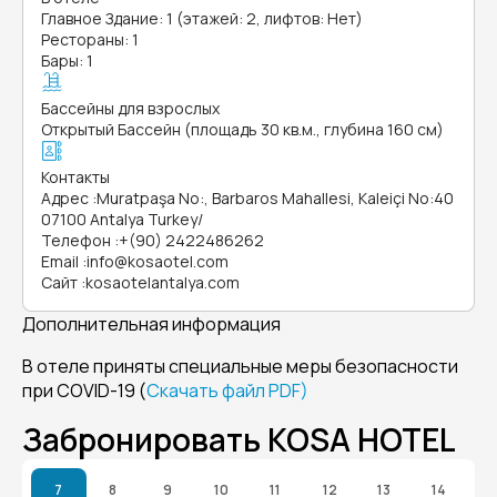
Главное Здание: 1 (этажей: 2, лифтов: Нет)
Рестораны: 1
Бары: 1
Бассейны для взрослых
Открытый Бассейн (площадь 30 кв.м., глубина 160 см)
Контакты
Адрес
:
Muratpaşa No:, Barbaros Mahallesi, Kaleiçi No:40
07100 Antalya Turkey/
Телефон
:
+(90) 2422486262
Email
:
info@kosaotel.com
Сайт
:
kosaotelantalya.com
Дополнительная информация
В отеле приняты специальные меры безопасности
при COVID-19 (
Скачать файл PDF)
Забронировать KOSA HOTEL
7
8
9
10
11
12
13
14