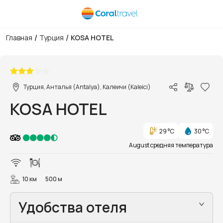
/
/
Главная
Турция
KOSA HOTEL
1/16
Турция, Анталья (Antalya), Калеичи (Kaleici)
KOSA HOTEL
29 °C
30 °C
August средняя температура
10 км
500 м
Удобства отеля