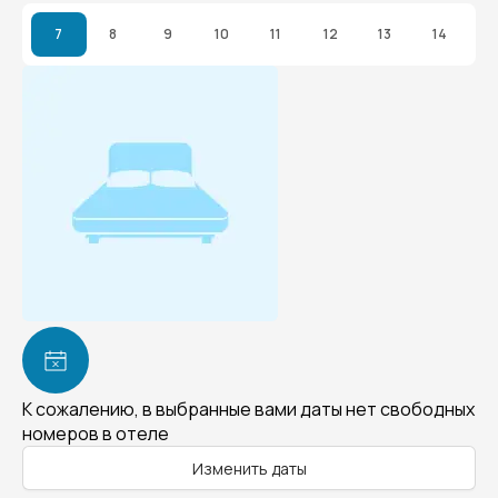
7
8
9
10
11
12
13
14
К сожалению, в выбранные вами даты нет свободных
номеров в отеле
Изменить даты