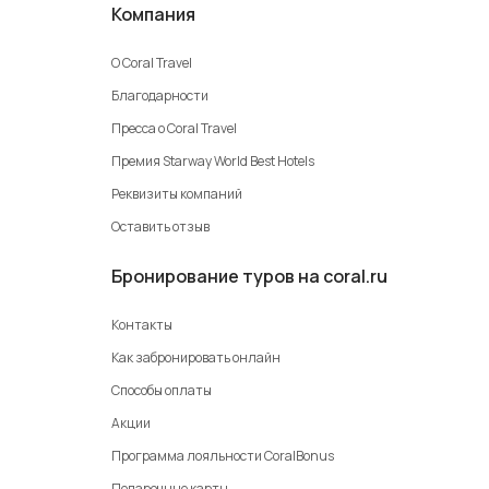
Компания
О Coral Travel
Благодарности
Пресса о Coral Travel
Премия Starway World Best Hotels
Реквизиты компаний
Оставить отзыв
Бронирование туров на coral.ru
Контакты
Как забронировать онлайн
Способы оплаты
Акции
Программа лояльности CoralBonus
Подарочные карты