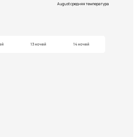
August средняя температура
ей
13 ночей
14 ночей