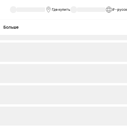
Где купить
₽
-
русс
Больше