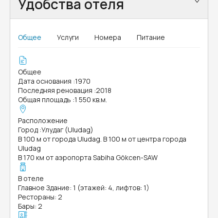
Удобства отеля
Общее
Услуги
Номера
Питание
Общее
Дата основания
:
1970
Последняя реновация
:
2018
Общая площадь
:
1 550 кв.м.
Расположение
Город
:
Улудаг (Uludag)
В 100 м от города Uludag. В 100 м от центра города
Uludag
В 170 км от аэропорта Sabiha Gökcen-SAW
В отеле
Главное Здание: 1 (этажей: 4, лифтов: 1)
Рестораны: 2
Бары: 2