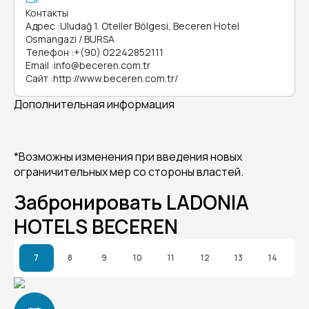
Контакты
Адрес
:
Uludağ 1. Oteller Bölgesi, Beceren Hotel
Osmangazi / BURSA
Телефон
:
+(90) 02242852111
Email
:
info@beceren.com.tr
Сайт
:
http://www.beceren.com.tr/
Дополнительная информация
*Возможны изменения при введения новых
ограничительных мер со стороны властей.
Забронировать LADONIA
HOTELS BECEREN
7
8
9
10
11
12
13
14