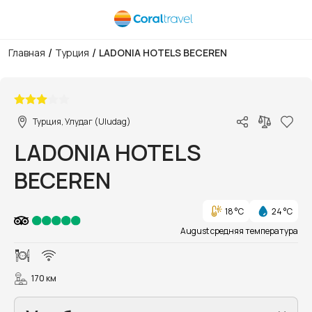
/
/
Главная
Турция
LADONIA HOTELS BECEREN
1/57
Турция, Улудаг (Uludag)
LADONIA HOTELS
BECEREN
18 °C
24 °C
August средняя температура
170 км