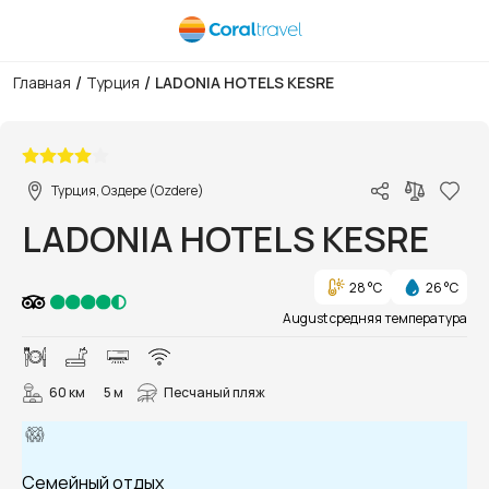
/
/
Главная
Турция
LADONIA HOTELS KESRE
1/29
Турция, Оздере (Ozdere)
LADONIA HOTELS KESRE
28 °C
26 °C
August средняя температура
60 км
5 м
Песчаный пляж
Семейный отдых