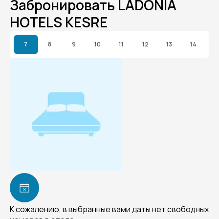
Забронировать LADONIA
HOTELS KESRE
7
8
9
10
11
12
13
14
К сожалению, в выбранные вами даты нет свободных