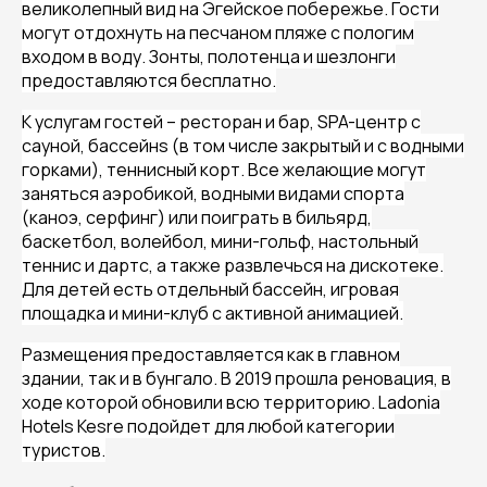
великолепный вид на Эгейское побережье. Гости
могут отдохнуть на песчаном пляже с пологим
входом в воду. Зонты, полотенца и шезлонги
предоставляются бесплатно.
К услугам гостей – ресторан и бар,
SPA
-центр с
сауной, бассейн
s
(в том числе закрытый и с водными
горками), теннисный корт. Все желающие могут
заняться аэробикой, водными видами спорта
(каноэ, серфинг) или поиграть в бильярд,
баскетбол, волейбол, мини-гольф, настольный
теннис и дартс, а также развлечься на дискотеке.
Для детей есть отдельный бассейн, игровая
площадка и мини-клуб с активной анимацией.
Размещения предоставляется как в главном
здании, так и в бунгало. В 2019 прошла реновация, в
ходе которой обновили всю территорию.
Ladonia
Hotels Kesre подойдет для любой категории
туристов.