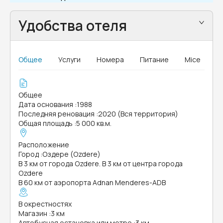
Удобства отеля
Общее
Услуги
Номера
Питание
Mice
Общее
Дата основания
:
1988
Последняя реновация
:
2020 (Вся территория)
Общая площадь
:
5 000 кв.м.
Расположение
Город
:
Оздере (Ozdere)
В 3 км от города Ozdere. В 3 км от центра города
Ozdere
В 60 км от аэропорта Adnan Menderes-ADB
В окрестностях
Магазин
:
3 км
Автобусная остановка или метро
:
3 км