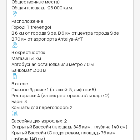
Общественные места)
Общая площадь
:
25 000 кв.м.
Расположение
Город
:
Titreyengol
В 6 км от города Side. В 6 км от центра города Side
В 70 км от аэропорта Antalya-AYT
В окрестностях
Магазин
:
4 км
Автобусная остановка или метро
:
10 м
Банкомат
:
300 м
В отеле
Главное Здание: 1 (этажей: 5, лифтов: 5)
Рестораны: 4 (из них ресторанов а’ля карт: 2)
Бары: 3
Комнаты для переговоров: 2
Бассейны для взрослых: 2
Открытый Бассейн (площадь 845 кв.м., глубина 140 см)
Крытый Бассейн (С подогревом, площадь 76 кв.м.,
глубина 140 см)