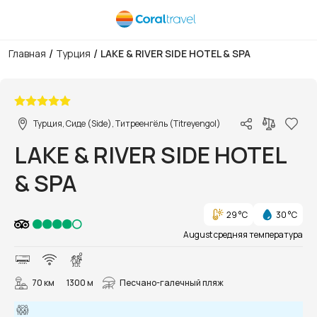
/
/
Главная
Турция
LAKE & RIVER SIDE HOTEL & SPA
1/57
Турция, Сиде (Side), Титреенгёль (Titreyengol)
LAKE & RIVER SIDE HOTEL
& SPA
29 °C
30 °C
August средняя температура
70 км
1300 м
Песчано-галечный пляж