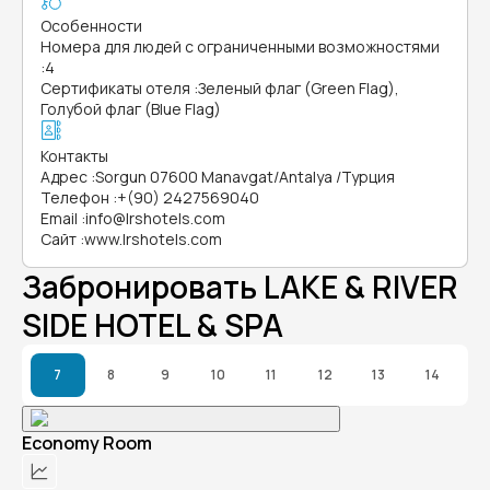
Особенности
Номера для людей с ограниченными возможностями
:
4
Сертификаты отеля
:
Зеленый флаг (Green Flag),
Голубой флаг (Blue Flag)
Контакты
Адрес
:
Sorgun 07600 Manavgat/Antalya /Турция
Телефон
:
+(90) 2427569040
Email
:
info@lrshotels.com
Сайт
:
www.lrshotels.com
Забронировать LAKE & RIVER
SIDE HOTEL & SPA
7
8
9
10
11
12
13
14
Economy Room