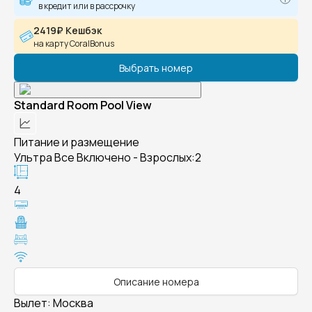
в кредит или в рассрочку
2419₽ Кешбэк
на карту CoralBonus
Выбрать номер
Standard Room Pool View
Питание и размещение
Ультра Все Включено - Взрослых:2
4
Описание номера
Вылет
:
Москва