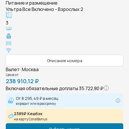
Питание и размещение
Ультра Все Включено - Взрослых:2
3
Описание номера
Вылет
:
Москва
Цена от
238 910,12 ₽
Включая обязательные доплаты
35 722,80 ₽
От
8 295,49 ₽
в месяц
в кредит или в рассрочку
2389₽ Кешбэк
на карту CoralBonus