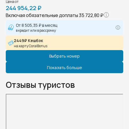
Цена от
244 954,22 ₽
Включая обязательные доплаты
35 722,80 ₽
От
8 505,35 ₽
в месяц
в кредит или в рассрочку
2449₽ Кешбэк
на карту CoralBonus
Выбрать номер
Показать больше
Отзывы туристов