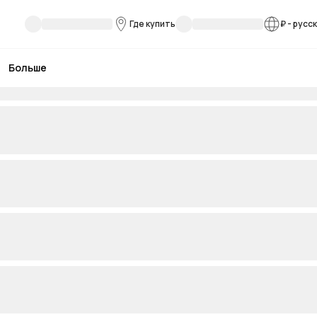
Где купить
₽
-
русс
Больше