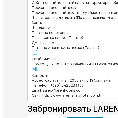
Собственный песчаный пляж на территории об
Песчано-галечный пляж
Песчано-галечный вход в воду, Имеется понтон
Шаттл-сервис до пляжа (По расписанию , 4 раз(
Зонты
Шезлонги
Пляжные полотенца
Павильон на пляже (Платно)
Душ на пляже
Питание и напитки на пляже (Платно)
Особенности
Номера для людей с ограниченными возможно
Контакты
Адрес
:
caglayan mah 2050 sk no 19/barinaklar
Телефон
:
+(90) 2423233333
Email
:
sales@larenhotels.com
Сайт
:
http://www.larenfamilyhotel.com.tr
Забронировать LAREN