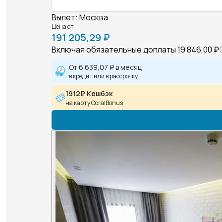
Вылет
:
Москва
Цена от
191 205,29 ₽
Включая обязательные доплаты
19 846,00 ₽
От
6 639,07 ₽
в месяц
в кредит или в рассрочку
1912₽ Кешбэк
на карту CoralBonus