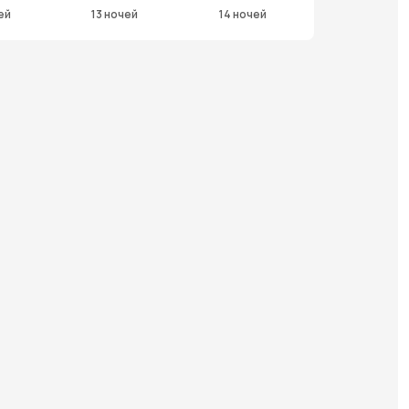
ей
13 ночей
14 ночей