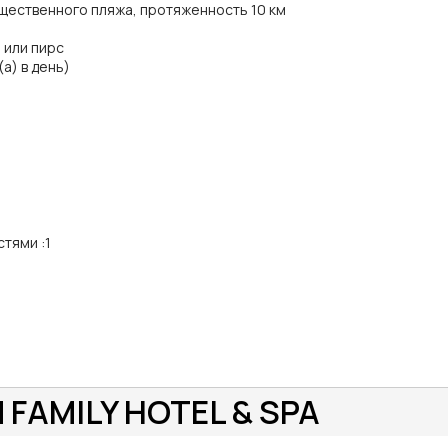
щественного пляжа, протяженность 10 км
 или пирс
а) в день)
стями
:
1
 FAMILY HOTEL & SPA