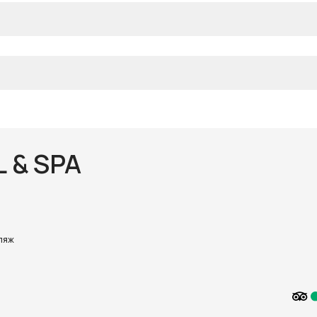
 & SPA
ляж