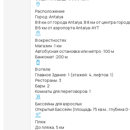
Расположение
Город
:
Antalya
В 8 км от города Antalya. В 8 км от центра город
В 6 км от аэропорта Antalya-AYT
В окрестностях
Магазин
:
1 км
Автобусная остановка или метро
:
100 м
Банкомат
:
200 м
В отеле
Главное Здание: 1 (этажей: 4, лифтов: 1)
Рестораны: 3
Бары: 2
Комнаты для переговоров: 1
Бассейны для взрослых
Открытый Бассейн (площадь 75 кв.м., глубина 0
Пляж
До пляжа, 5 км