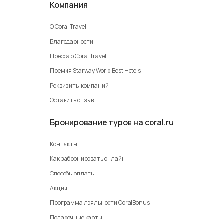
Компания
О Coral Travel
Благодарности
Пресса о Coral Travel
Премия Starway World Best Hotels
Реквизиты компаний
Оставить отзыв
Бронирование туров на coral.ru
Контакты
Как забронировать онлайн
Способы оплаты
Акции
Программа лояльности CoralBonus
Подарочные карты