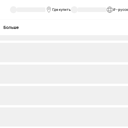
Где купить
₽
-
русс
Больше