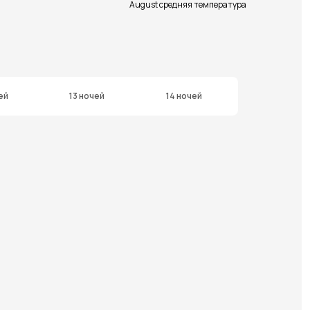
August средняя температура
ей
13 ночей
14 ночей