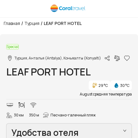
/
/
Главная
Турция
LEAF PORT HOTEL
1/35
Special
Турция, Анталья (Antalya), Коньяалты (Konyalti)
LEAF PORT HOTEL
29 °C
30 °C
August средняя температура
30 км
350 м
Песчано-галечный пляж
Удобства отеля