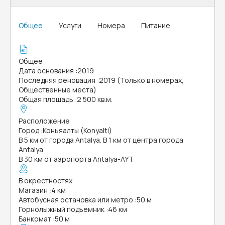
Общее
Услуги
Номера
Питание
Общее
Дата основания
:
2019
Последняя реновация
:
2019 (Только в номерах,
Общественные места)
Общая площадь
:
2 500 кв.м.
Расположение
Город
:
Коньяалты (Konyalti)
В 5 км от города Antalya. В 1 км от центра города
Antalya
В 30 км от аэропорта Antalya-AYT
В окрестностях
Магазин
:
4 км
Автобусная остановка или метро
:
50 м
Горнолыжный подъемник
:
46 км
Банкомат
:
50 м