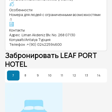
Особенности
Номера для людей с ограниченными возможностями
:
1
Контакты
Адрес
:
Liman Akdeniz Blv. No. 268 07130
Konyaaltı/Antalya Турция
Телефон
:
+(90) 02422594600
Забронировать LEAF PORT
HOTEL
7
8
9
10
11
12
13
14