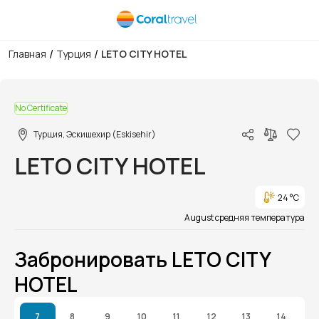
/
/
Главная
Турция
LETO CITY HOTEL
1/1
No Certificate
Турция, Эскишехир (Eskisehir)
LETO CITY HOTEL
24 °C
August средняя температура
Забронировать LETO CITY
HOTEL
7
8
9
10
11
12
13
14