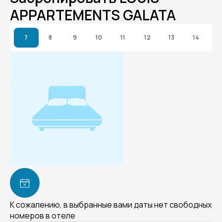
APPARTEMENTS GALATA
7
8
9
10
11
12
13
14
К сожалению, в выбранные вами даты нет свободных
номеров в отеле