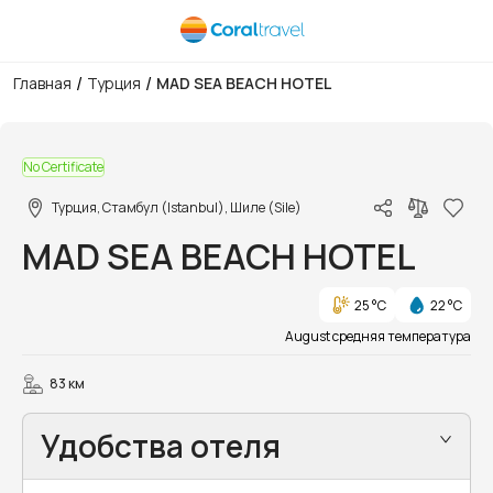
/
/
Главная
Турция
MAD SEA BEACH HOTEL
1/31
No Certificate
Турция, Стамбул (Istanbul), Шиле (Sile)
MAD SEA BEACH HOTEL
25 °C
22 °C
August средняя температура
83 км
Удобства отеля