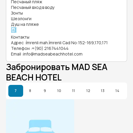
Песчаный пляж
Песчаный вход в воду
Зонты
Шезлонги
Душ на пляже
Контакты
Адрес
:
İmrenli mah.İmrenli Cad No:152-169,170,171
Телефон
:
+(90) 2167441044
Email
:
info@madseabeachhotel.com
Забронировать MAD SEA
BEACH HOTEL
7
8
9
10
11
12
13
14