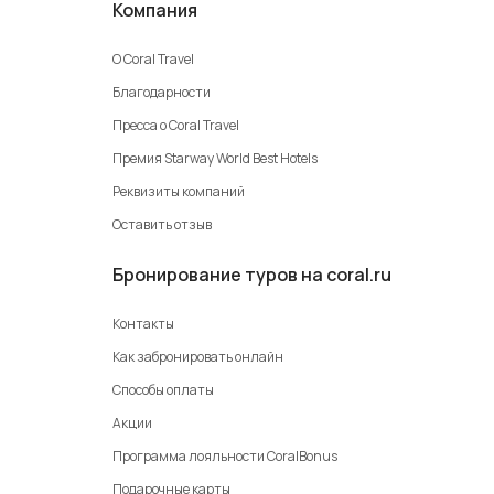
Компания
О Coral Travel
Благодарности
Пресса о Coral Travel
Премия Starway World Best Hotels
Реквизиты компаний
Оставить отзыв
Бронирование туров на coral.ru
Контакты
Как забронировать онлайн
Способы оплаты
Акции
Программа лояльности CoralBonus
Подарочные карты