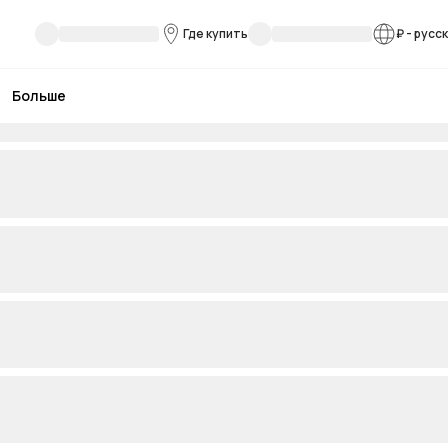
Где купить
₽
-
русс
Больше