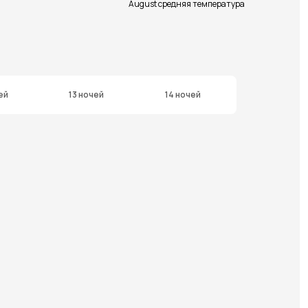
August средняя температура
ей
13 ночей
14 ночей