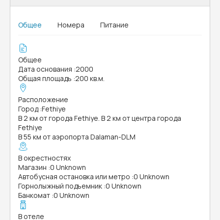
Общее
Номера
Питание
Общее
Дата основания
:
2000
Общая площадь
:
200 кв.м.
Расположение
Город
:
Fethiye
В 2 км от города Fethiye. В 2 км от центра города
Fethiye
В 55 км от аэропорта Dalaman-DLM
В окрестностях
Магазин
:
0 Unknown
Автобусная остановка или метро
:
0 Unknown
Горнолыжный подъемник
:
0 Unknown
Банкомат
:
0 Unknown
В отеле