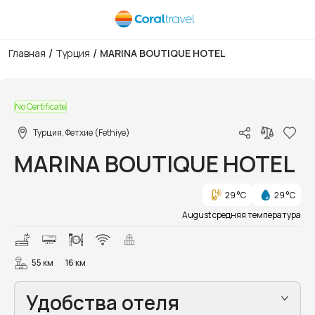
/
/
Главная
Турция
MARINA BOUTIQUE HOTEL
1/11
No Certificate
Турция, Фетхие (Fethiye)
MARINA BOUTIQUE HOTEL
29 °C
29 °C
August средняя температура
55 км
16 км
Удобства отеля