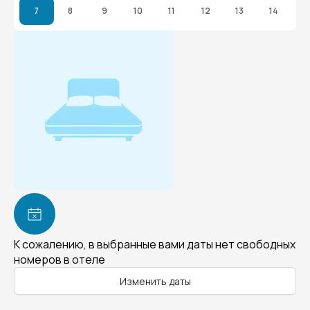
7
8
9
10
11
12
13
14
К сожалению, в выбранные вами даты нет свободных
номеров в отеле
Изменить даты