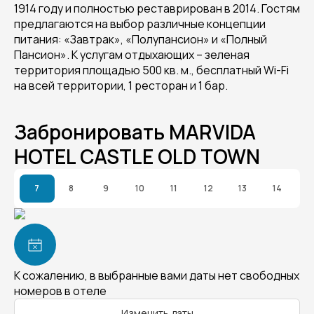
1914 году и полностью реставрирован в 2014. Гостям
предлагаются на выбор различные концепции
питания: «Завтрак», «Полупансион» и «Полный
Пансион». К услугам отдыхающих – зеленая
территория площадью 500 кв. м., бесплатный Wi-Fi
на всей территории, 1 ресторан и 1 бар.
Забронировать MARVIDA
HOTEL CASTLE OLD TOWN
7
8
9
10
11
12
13
14
К сожалению, в выбранные вами даты нет свободных
номеров в отеле
Изменить даты