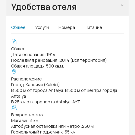
Удобства отеля
Общее
Услуги
Номера
Питание
Общее
Дата основания
:
1914
Последняя реновация
:
2014 (Вся территория)
Общая площадь
:
500 кв.м.
Расположение
Город
:
Калеичи (Kaleici)
В 500 м от города Antalya. В 500 м от центра города
Antalya
В 25 км от аэропорта Antalya-AYT
В окрестностях
Магазин
:
1 км
Автобусная остановка или метро
:
250 м
Горнолыжный подъемник
:
55 км