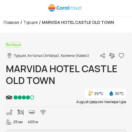
/
/
Главная
Турция
MARVIDA HOTEL CASTLE OLD TOWN
1/47
Boutique
Турция, Анталья (Antalya), Калеичи (Kaleici)
MARVIDA HOTEL CASTLE
OLD TOWN
29 °C
30 °C
August средняя температура
25 км
400 м