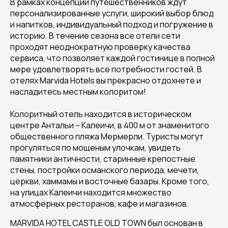
В рамках концепции путешественников ждут
персонализированные услуги, широкий выбор блюд
и напитков, индивидуальный подход и погруже­ние в
историю. В течение сезона все отели сети
проходят неоднократную проверку качества
сервиса, что позволяет каждой гостинице в полной
мере удовлетворять все потребности гостей. В
отелях Marvida Hotels вы прекрасно отдохнете и
насладитесь местным колоритом!
Колоритный отель находится в историческом
центре Антальи – Калеичи, в 400 м от знаменитого
общественного пляжа Мермерли. Туристы могут
прогуляться по мощеным улочкам, увидеть
памятники античности, старинные крепостные
стены, постройки османского периода, мечети,
церкви, хаммамы и восточные базары. Кроме того,
на улицах Калеичи находится множество
атмосферных ресторанов, кафе и магазинов.
MARVIDA HOTEL CASTLE OLD TOWN был основан в