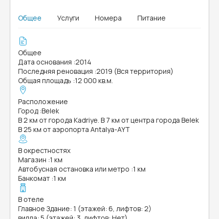
Общее
Услуги
Номера
Питание
Общее
Дата основания
:
2014
Последняя реновация
:
2019 (Вся территория)
Общая площадь
:
12 000 кв.м.
Расположение
Город
:
Belek
В 2 км от города Kadriye. В 7 км от центра города Belek
В 25 км от аэропорта Antalya-AYT
В окрестностях
Магазин
:
1 км
Автобусная остановка или метро
:
1 км
Банкомат
:
1 км
В отеле
Главное Здание: 1 (этажей: 6, лифтов: 2)
вилла: 5 (этажей: 3, лифтов: Нет)