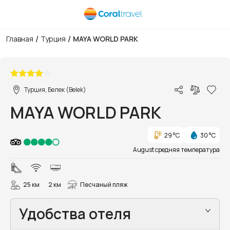
/
/
Главная
Турция
MAYA WORLD PARK
1/40
Турция, Белек (Belek)
MAYA WORLD PARK
29 °C
30 °C
August средняя температура
25 км
2 км
Песчаный пляж
Удобства отеля