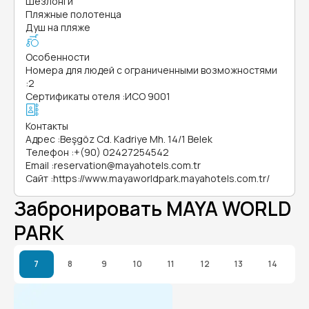
Шезлонги
Пляжные полотенца
Душ на пляже
Особенности
Номера для людей с ограниченными возможностями
:
2
Сертификаты отеля
:
ИСО 9001
Контакты
Адрес
:
Beşgöz Cd. Kadriye Mh. 14/1 Belek
Телефон
:
+(90) 02427254542
Email
:
reservation@mayahotels.com.tr
Сайт
:
https://www.mayaworldpark.mayahotels.com.tr/
Забронировать MAYA WORLD
PARK
7
8
9
10
11
12
13
14