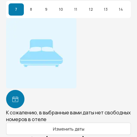
7
8
9
10
11
12
13
14
К сожалению, в выбранные вами даты нет свободных
номеров в отеле
Изменить даты