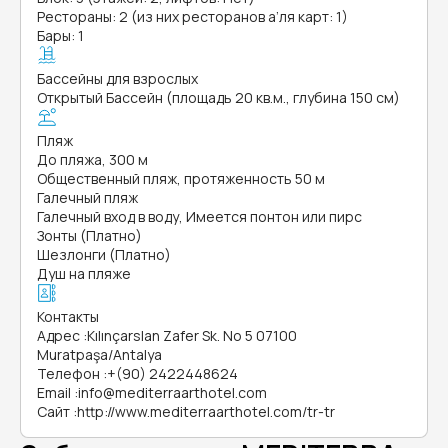
Рестораны: 2 (из них ресторанов а’ля карт: 1)
Бары: 1
Бассейны для взрослых
Открытый Бассейн (площадь 20 кв.м., глубина 150 см)
Пляж
До пляжа, 300 м
Общественный пляж, протяженность 50 м
Галечный пляж
Галечный вход в воду, Имеется понтон или пирс
Зонты (Платно)
Шезлонги (Платно)
Душ на пляже
Контакты
Адрес
:
Kılınçarslan Zafer Sk. No 5 07100
Muratpaşa/Antalya
Телефон
:
+(90) 2422448624
Email
:
info@mediterraarthotel.com
Сайт
:
http://www.mediterraarthotel.com/tr-tr