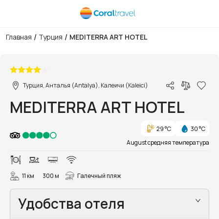
/
/
Главная
Турция
MEDITERRA ART HOTEL
1/82
Турция, Анталья (Antalya), Калеичи (Kaleici)
MEDITERRA ART HOTEL
29 °C
30 °C
August средняя температура
11 км
300 м
Галечный пляж
Удобства отеля