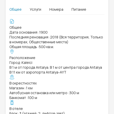
Общее
Услуги
Номера
Питание
Общее
Дата основания
:
1900
Последняя реновация
:
2018 (Вся территория, Только
в номерах, Общественные места)
Общая площадь
:
500 кв.м.
Расположение
Город
:
Kaleici
В 1 м от города Antalya. В 1 м от центра города Antalya
В 11 км от аэропорта Antalya-AYT
В окрестностях
Магазин
:
1 км
Автобусная остановка или метро
:
300 м
Банкомат
:
100 м
В отеле
Блок: 3 (этажей: 2, лифтов: Нет)