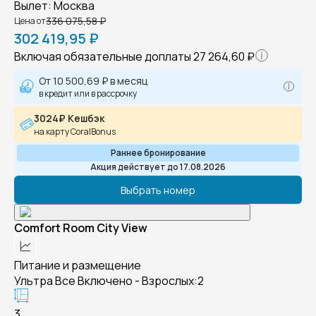
Вылет
:
Москва
336 075,58 ₽
Цена от
302 419,95 ₽
Включая обязательные доплаты
27 264,60 ₽
От
10 500,69 ₽
в месяц
в кредит или в рассрочку
3024₽ Кешбэк
на карту CoralBonus
Раннее бронирование
Акция действует до 17.08.2026
Выбрать номер
Comfort Room City View
Питание и размещение
Ультра Все Включено - Взрослых:2
3