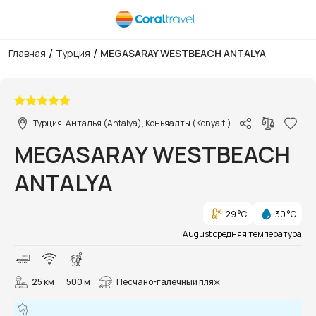
/
/
Главная
Турция
MEGASARAY WESTBEACH ANTALYA
1/72
Турция, Анталья (Antalya), Коньяалты (Konyalti)
MEGASARAY WESTBEACH
ANTALYA
29 °C
30 °C
August средняя температура
25 км
500 м
Песчано-галечный пляж