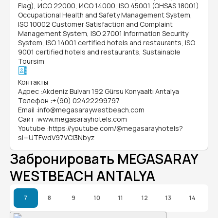
Flag), ИСО 22000, ИСО 14000, ISO 45001 (OHSAS 18001)
Occupational Health and Safety Management System,
ISO 10002 Customer Satisfaction and Complaint
Management System, ISO 27001 Information Security
System, ISO 14001 certified hotels and restaurants, ISO
9001 certified hotels and restaurants, Sustainable
Toursim
Контакты
Адрес
:
Akdeniz Bulvarı 192 Gürsu Konyaaltı Antalya
Телефон
:
+(90) 02422299797
Email
:
info@megasaraywestbeach.com
Сайт
:
www.megasarayhotels.com
Youtube
:
https://youtube.com/@megasarayhotels?
si=UTFwdV97VCl3Nbyz
Забронировать MEGASARAY
WESTBEACH ANTALYA
7
8
9
10
11
12
13
14