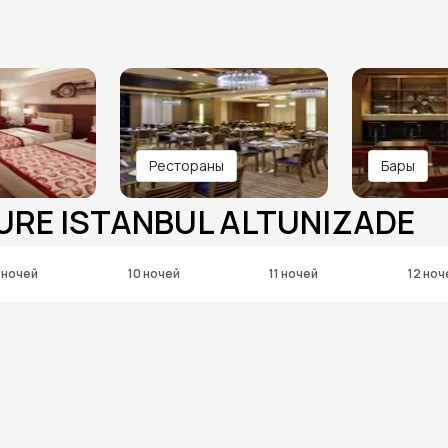
Рестораны
Бары
URE ISTANBUL ALTUNIZADE
 ночей
10 ночей
11 ночей
12 ноч