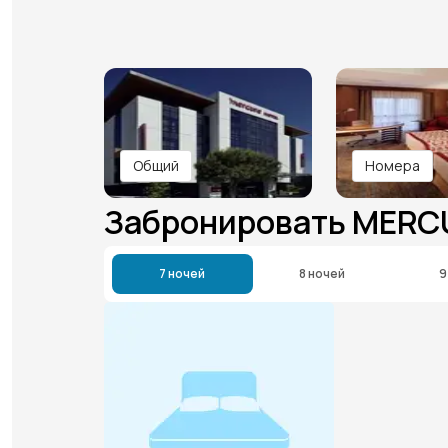
Общий
Номера
Забронировать MERC
7 ночей
8 ночей
9