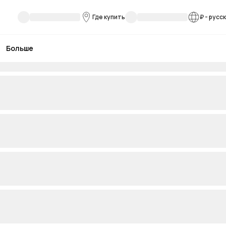
Где купить
₽
-
русс
Больше