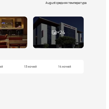
August средняя температура
+
24
ей
13 ночей
14 ночей