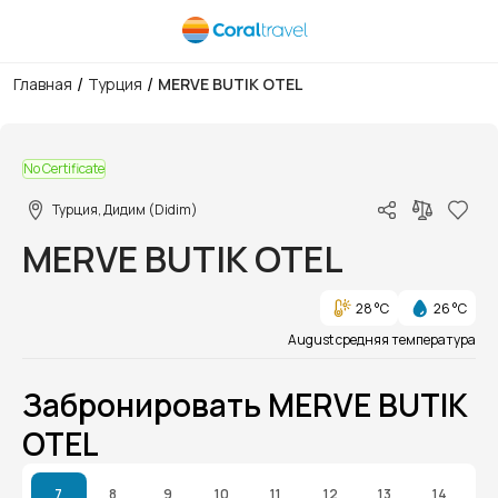
/
/
Главная
Турция
MERVE BUTIK OTEL
1/1
No Certificate
Турция, Дидим (Didim)
MERVE BUTIK OTEL
28 °C
26 °C
August средняя температура
Забронировать MERVE BUTIK
OTEL
7
8
9
10
11
12
13
14