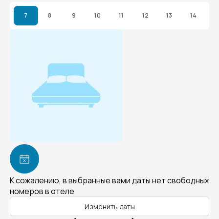
7
8
9
10
11
12
13
14
К сожалению, в выбранные вами даты нет свободных
номеров в отеле
Изменить даты