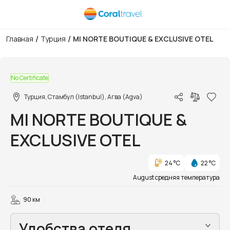
/
/
Главная
Турция
MI NORTE BOUTIQUE & EXCLUSIVE OTEL
1/27
No Certificate
Турция, Стамбул (Istanbul), Агва (Agva)
MI NORTE BOUTIQUE &
EXCLUSIVE OTEL
24 °C
22 °C
August средняя температура
90 км
Удобства отеля