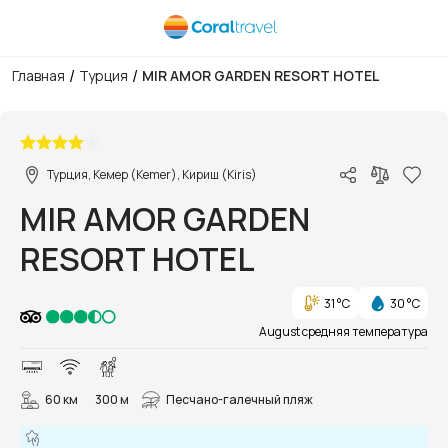
/
/
Главная
Турция
MIR AMOR GARDEN RESORT HOTEL
1/39
Турция, Кемер (Kemer), Кириш (Kiris)
MIR AMOR GARDEN
RESORT HOTEL
31 °C
30 °C
August средняя температура
60 км
300 м
Песчано-галечный пляж