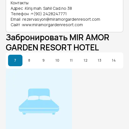
Контакты
Адрес
:
Kiriş mah. Sahil Cad.no:38
Телефон
:
+(90) 2428247771
Email
:
rezervasyon@miramorgardenresort.com
Сайт
:
www.miramorgardenresort.com
Забронировать MIR AMOR
GARDEN RESORT HOTEL
7
8
9
10
11
12
13
14