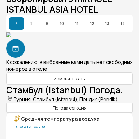
ISTANBUL ASIA HOTEL
7
8
9
10
11
12
13
14
К сожалению, в выбранные вами даты нет свободных
номеров в отеле
Изменить даты
Стамбул (Istanbul) Погода.
Турция, Стамбул (Istanbul), Пендик (Pendik)
Погода сегодня
Средняя температура воздуха
Погода на весь год