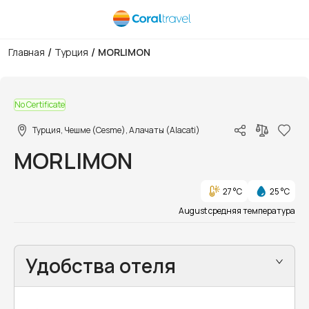
/
/
Главная
Турция
MORLIMON
1/3
No Certificate
Турция, Чешме (Cesme), Алачаты (Alacati)
MORLIMON
27 °C
25 °C
August средняя температура
Удобства отеля