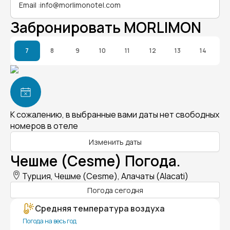
Email
:
info@morlimonotel.com
Забронировать MORLIMON
7
8
9
10
11
12
13
14
К сожалению, в выбранные вами даты нет свободных
номеров в отеле
Изменить даты
Чешме (Cesme) Погода.
Турция, Чешме (Cesme), Алачаты (Alacati)
Погода сегодня
Средняя температура воздуха
Погода на весь год