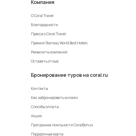
Компания
О Coral Travel
Благодарности
Пресса о Coral Travel
Премия Starway World Best Hotels
Реквизиты компаний
Оставить отзыв
Бронирование туров на coral.ru
Контакты
Как забронировать онлайн
Способы оплаты
Акции
Программа лояльности CoralBonus
Подарочные карты