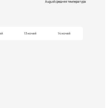
August средняя температура
ей
13 ночей
14 ночей