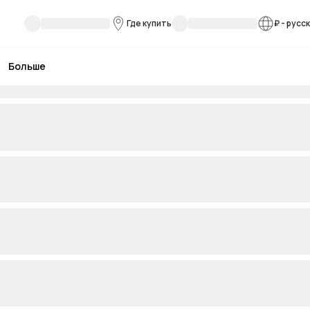
Где купить
₽
-
русс
Больше