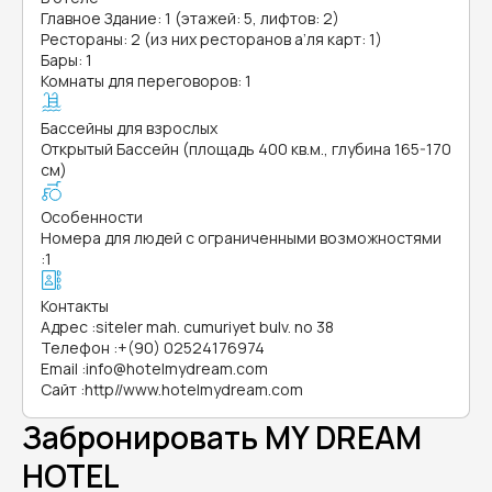
Главное Здание: 1 (этажей: 5, лифтов: 2)
Рестораны: 2 (из них ресторанов а’ля карт: 1)
Бары: 1
Комнаты для переговоров: 1
Бассейны для взрослых
Открытый Бассейн (площадь 400 кв.м., глубина 165-170
см)
Особенности
Номера для людей с ограниченными возможностями
:
1
Контакты
Адрес
:
siteler mah. cumuriyet bulv. no 38
Телефон
:
+(90) 02524176974
Email
:
info@hotelmydream.com
Сайт
:
http//www.hotelmydream.com
Забронировать MY DREAM
HOTEL