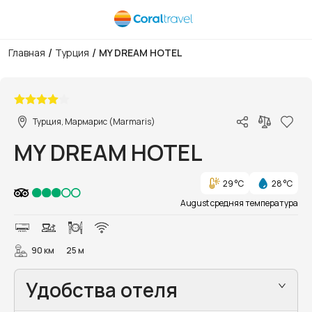
/
/
Главная
Турция
MY DREAM HOTEL
1/33
Турция, Мармарис (Marmaris)
MY DREAM HOTEL
29 °C
28 °C
August средняя температура
90 км
25 м
Удобства отеля