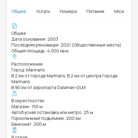
Общее
Услуги
Номера
Питание
Mice
Общее
Дата основания
:
2003
Последняя реновация
:
2021 (Общественные места)
Общая площадь
:
4 000 кв.м.
Расположение
Город
:
Marmaris
В 2 км от города Marmaris. В 2 км от центра города
Marmaris
В 90 км от аэропорта Dalaman-DLM
В окрестностях
Магазин
:
150 м
Автобусная остановка или метро
:
25 м
Горнолыжный подъемник
:
200 км
Банкомат
:
200 м
В отеле