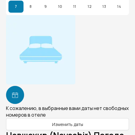
7
8
9
10
11
12
13
14
К сожалению, в выбранные вами даты нет свободных
номеров в отеле
Изменить даты