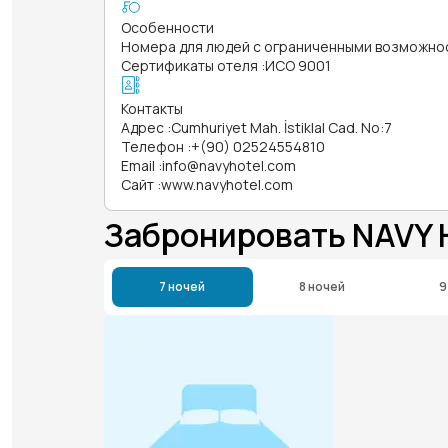
Особенности
Номера для людей с ограниченными возможно
Сертификаты отеля
:
ИСО 9001
Контакты
Адрес
:
Cumhuriyet Mah. İstiklal Cad. No:7
Телефон
:
+(90) 02524554810
Email
:
info@navyhotel.com
Сайт
:
www.navyhotel.com
Забронировать NAVY
7 ночей
8 ночей
9