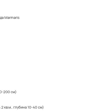
ода Marmaris
00-200 см)
 кв.м., глубина 10-40 см)