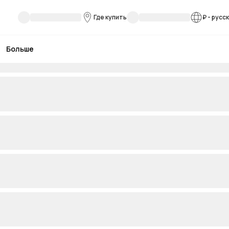
Где купить
₽
-
русс
Больше