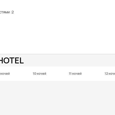
стями
:
2
 HOTEL
 ночей
10 ночей
11 ночей
12 ноч