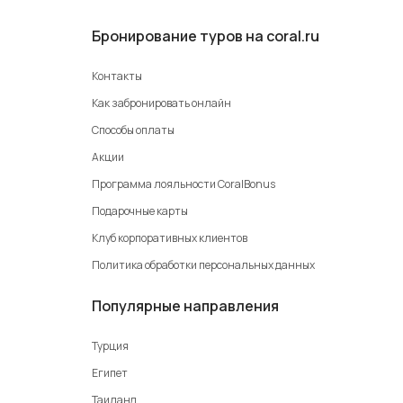
Бронирование туров на coral.ru
Контакты
Как забронировать онлайн
Способы оплаты
Акции
Программа лояльности CoralBonus
Подарочные карты
Клуб корпоративных клиентов
Политика обработки персональных данных
Популярные направления
Турция
Египет
Таиланд