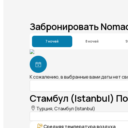
Забронировать Nomade
7 ночей
8 ночей
9
К сожалению, в выбранные вами даты нет с
Стамбул (Istanbul) По
Турция, Стамбул (Istanbul)
Средняя температура воздуха