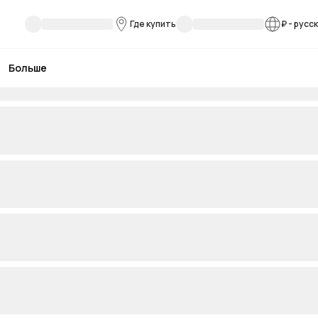
Где купить
₽
-
русс
Больше