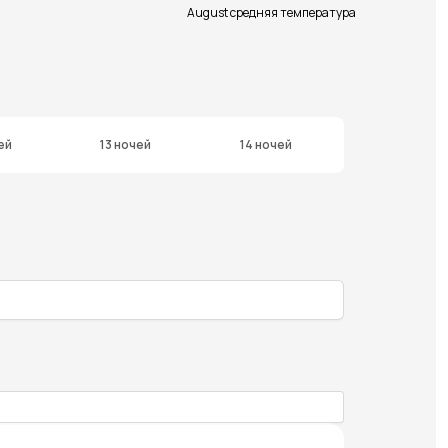
August средняя температура
ей
13 ночей
14 ночей