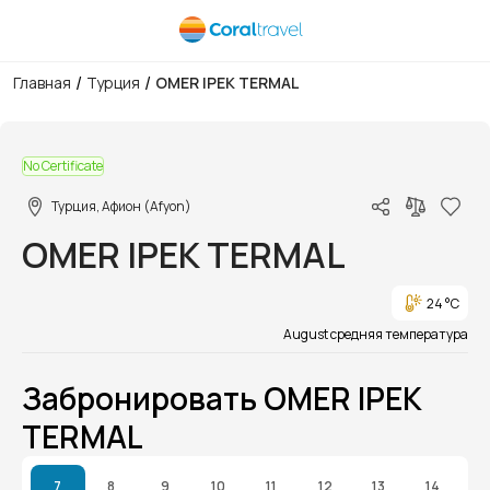
/
/
Главная
Турция
OMER IPEK TERMAL
1/1
No Certificate
Турция, Афион (Afyon)
OMER IPEK TERMAL
24 °C
August средняя температура
Забронировать OMER IPEK
TERMAL
7
8
9
10
11
12
13
14