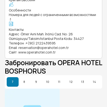
Особенности
Номера для людей с ограниченными возможностями
:
1
Контакты
Адрес
:
Ömer Avni Mah. İnönü Cad. No: 26
Gümüşsuyu/Taksim/Istanbul Posta Kodu: 34427
Телефон
:
+(90) 2122439595
Email
:
reservation@operahotel.com.tr
Сайт
:
www.operahotel.com.tr
Забронировать OPERA HOTEL
BOSPHORUS
7
8
9
10
11
12
13
14