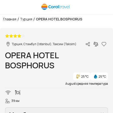
/
/
Главная
Турция
OPERA HOTEL BOSPHORUS
1/7
Турция, Стамбул (Istanbul), Таксим (Taksim)
OPERA HOTEL
BOSPHORUS
25 °C
25 °C
August средняя температура
39 км