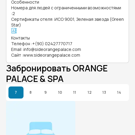
Особенности
Номера для людей с ограниченными возможностями
:
2
Сертификаты отеля
:
ИСО 9001, Зеленая звезда (Green
Star)
Контакты
Телефон
:
+(90) 02427770717
Email
:
info@sideorangepalace.com
Сайт
:
www.sideorangepalace.com
Забронировать ORANGE
PALACE & SPA
7
8
9
10
11
12
13
14