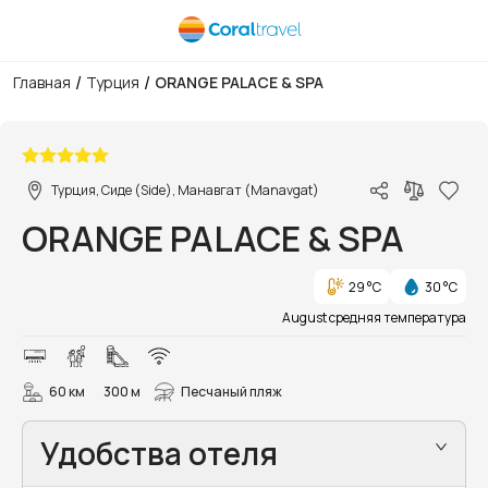
/
/
Главная
Турция
ORANGE PALACE & SPA
1/13
Турция, Сиде (Side), Манавгат (Manavgat)
ORANGE PALACE & SPA
29 °C
30 °C
August средняя температура
60 км
300 м
Песчаный пляж
Удобства отеля