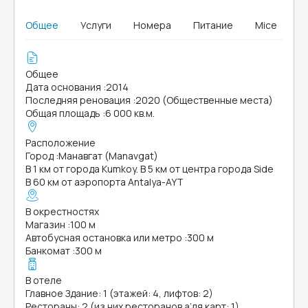
Общее
Услуги
Номера
Питание
Mice
Общее
Дата основания
:
2014
Последняя реновация
:
2020 (Общественные места)
Общая площадь
:
6 000 кв.м.
Расположение
Город
:
Манавгат (Manavgat)
В 1 км от города Kumkoy. В 5 км от центра города Side
В 60 км от аэропорта Antalya-AYT
В окрестностях
Магазин
:
100 м
Автобусная остановка или метро
:
300 м
Банкомат
:
300 м
В отеле
Главное Здание: 1 (этажей: 4, лифтов: 2)
Рестораны: 2 (из них ресторанов а’ля карт: 1)