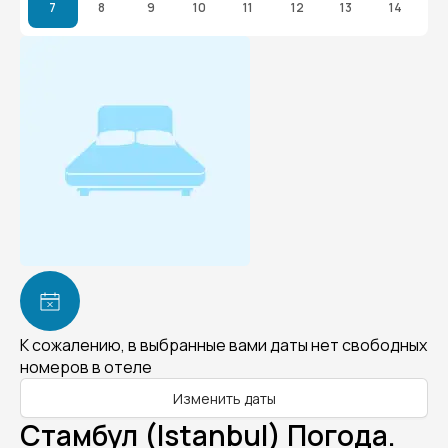
7
8
9
10
11
12
13
14
К сожалению, в выбранные вами даты нет свободных
номеров в отеле
Изменить даты
Стамбул (Istanbul) Погода.