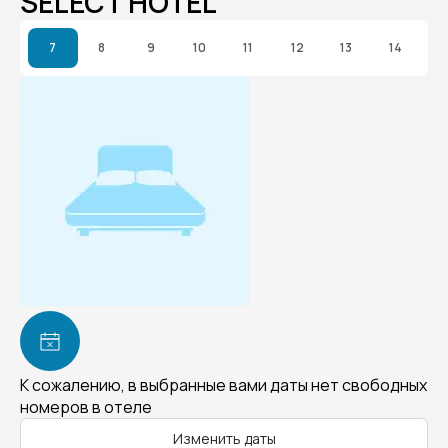
SELECT HOTEL
7
8
9
10
11
12
13
14
К сожалению, в выбранные вами даты нет свободных
номеров в отеле
Изменить даты